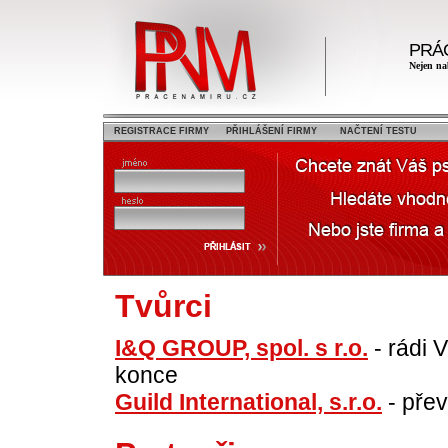
PRÁ
Nejen na
REGISTRACE FIRMY
PŘIHLÁŠENÍ FIRMY
NAČTENÍ TESTU
Tvůrci
I&Q GROUP, spol. s r.o.
- rádi
konce
Guild International, s.r.o.
- přev