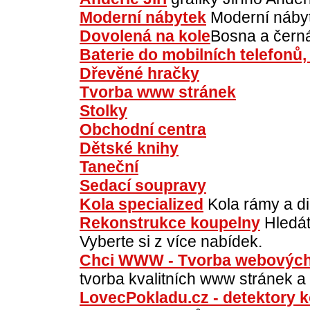
Moderní nábytek
Moderní nábyt
Dovolená na kole
Bosna a čern
Baterie do mobilních telefonů
Dřevěné hračky
Tvorba www stránek
Stolky
Obchodní centra
Dětské knihy
Taneční
Sedací soupravy
Kola specialized
Kola rámy a di
Rekonstrukce koupelny
Hledát
Vyberte si z více nabídek.
Chci WWW - Tvorba webových 
tvorba kvalitních www stránek a 
LovecPokladu.cz - detektory 