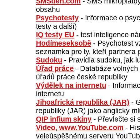
SMSden.com
- SMS mikroplatby
obsahu
Psychotesty
- Informace o psyc
testy a další)
IQ testy EU
- test inteligence n
Hodímeseksobě
- Psychotest v
seznamka pro ty, kteří partnera 
Sudoku
- Pravidla sudoku, jak lu
Úřad práce
- Databáze volných 
úřadů práce české republiky
Výdělek na internetu
- Informac
internetu
Jihoafrická republika (JAR)
- G
republiky (JAR) jako anglicky m
QIP infium skiny
- Převlečte si
Video, www.YouTube.com
- Hi
veleúspěšnému serveru YouTub