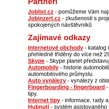
Partneři
Joblist.cz
- pomůžeme Vám najít
Jobinzert.cz
- zkušenosti s pro
spokojených návštěvníků
Zajímavé odkazy
Internetové obchody
- katalog
přehledně tříděný do více než 25
Skype
- Skype planet představuj
Automobily
- historie automobil
automobilového průmyslu.
Auto vynálezy
- vynálezy z obl
Fingerboarding - fingerboard
-
tipy.
Internet tipy
- informace, rady a
Hubnutí
- systém asistovaného 