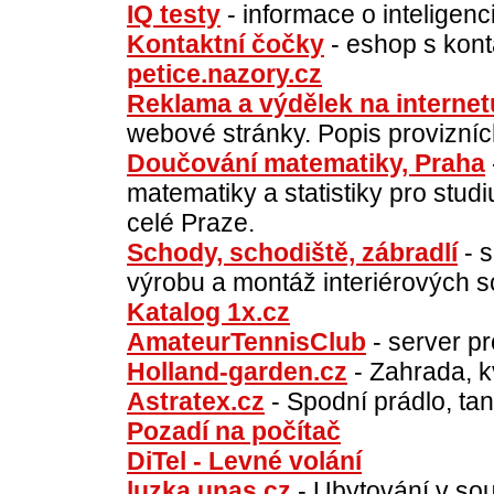
IQ testy
- informace o inteligenci
Kontaktní čočky
- eshop s kont
petice.nazory.cz
Reklama a výdělek na internet
webové stránky. Popis provizní
Doučování matematiky, Praha
matematiky a statistiky pro stu
celé Praze.
Schody, schodiště, zábradlí
- s
výrobu a montáž interiérových s
Katalog 1x.cz
AmateurTennisClub
- server p
Holland-garden.cz
- Zahrada, kv
Astratex.cz
- Spodní prádlo, ta
Pozadí na počítač
DiTel - Levné volání
luzka.unas.cz
- Ubytování v so