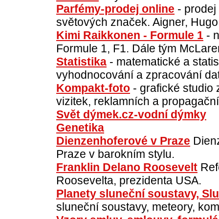
Parfémy-prodej online
- prodej
světových značek. Aigner, Hugo 
Kimi Raikkonen - Formule 1
- n
Formule 1, F1. Dále tým McLare
Statistika
- matematické a statist
vyhodnocování a zpracování dat
Kompakt-foto
- grafické studio 
vizitek, reklamních a propagačn
Svět dýmek.cz-vodní dýmky
Genetika
Dienzenhoferové v Praze
Dienz
Praze v barokním stylu.
Franklin Delano Roosevelt
Refe
Roosevelta, prezidenta USA.
Planety sluneční soustavy, Sl
sluneční soustavy, meteory, kom