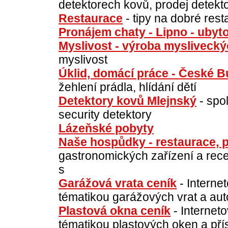
detektorech kovů, prodej detekt
Restaurace
- tipy na dobré res
Pronájem chaty - Lipno - uby
Myslivost - výroba myslivecký
myslivost
Úklid, domácí práce - České B
žehlení prádla, hlídání dětí
Detektory kovů Mlejnský
- spol
security detektory
Lázeňské pobyty
Naše hospůdky - restaurace, p
gastronomických zařízení a rece
s
Garážová vrata ceník
- Internet
tématikou garážových vrat a au
Plastová okna ceník
- Interneto
tématikou plastových oken a přís