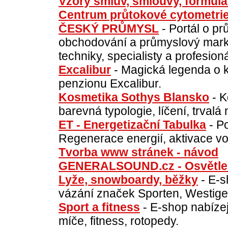
Vzory smluv, smlouvy, formul
Centrum průtokové cytometri
ČESKÝ PRŮMYSL
- Portál o p
obchodování a průmyslový marke
techniky, specialisty a profesio
Excalibur
- Magická legenda o kr
penzionu Excalibur.
Kosmetika Sothys Blansko
- K
barevná typologie, líčení, trvalá
ET - Energetizační Tabulka
- Po
Regenerace energií, aktivace vo
Tvorba www stránek - návod
GENERALSOUND.cz - Osvětlení
Lyže, snowboardy, běžky
- E-s
vázání značek Sporten, Westige, V
Sport a fitness
- E-shop nabízejí
míče, fitness, rotopedy.