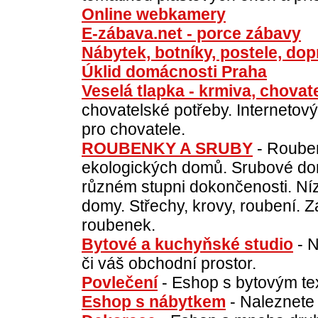
Online webkamery
E-zábava.net - porce zábavy
Nábytek, botníky, postele, do
Úklid domácnosti Praha
Veselá tlapka - krmiva, chovat
chovatelské potřeby. Internetov
pro chovatele.
ROUBENKY A SRUBY
- Rouben
ekologických domů. Srubové do
různém stupni dokončenosti. Ní
domy. Střechy, krovy, roubení. 
roubenek.
Bytové a kuchyňské studio
- N
či váš obchodní prostor.
Povlečení
- Eshop s bytovým tex
Eshop s nábytkem
- Naleznete 