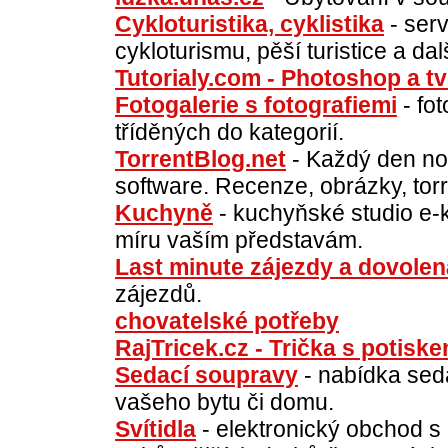
Cykloturistika, cyklistika
- serv
cykloturismu, pěší turistice a da
Tutorialy.com - Photoshop a t
Fotogalerie s fotografiemi
- fot
tříděných do kategorií.
TorrentBlog.net
- Každý den nov
software. Recenze, obrázky, torr
Kuchyně
- kuchyňské studio e-
míru vaším představám.
Last minute zájezdy a dovolen
zájezdů.
chovatelské potřeby
RajTricek.cz - Trička s potisk
Sedací soupravy
- nabídka sed
vašeho bytu či domu.
Svítidla
- elektronický obchod s 