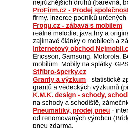
nejrůznějších druhů (barevná, b
ProFirm.cz - Prodej společnost
firmy. Inzerce podniků určených 
Frogu.cz - zábava s mobilem
- 
reálné melodie, java hry a origin
zajímavé články o mobilech a z
Internetový obchod Nejmobil.
Ericsson, Samsung, Motorola, B
mobilům. Mobily na splátky. GP
Stříbro-šperky.cz
Granty a výzkum
- statistické 
grantů a vědeckých výzkumů (pře
K.M.K. design - schody, schod
na schody a schodiště, zámečnic
Pneumatiky, prodej pneu
- int
od renomovaných výrobců (Bridges
pneu zdarma.