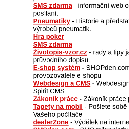
SMS zdarma
- informační web o
posílání.
Pneumatiky
- Historie a předst
výrobců pneumatik.
Hra poker
SMS zdarma
Životopis-vzor.cz
- rady a tipy 
průvodního dopisu.
E-shop systém
- SHOPden.com, 
provozovatele e-shopu
Webdesign a CMS
- Webdesign
Spirit CMS
Zákoník práce
- Zákoník práce 
Tapety na mobil
- Pošlete sobě
Vašeho počítače
dealerZone
- Výdělek na intern