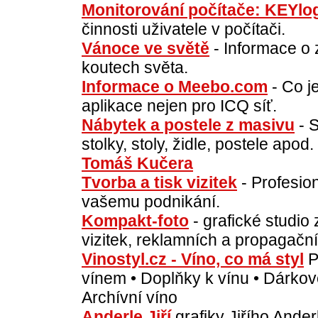
Monitorování počítače: KEYlo
činnosti uživatele v počítači.
Vánoce ve světě
- Informace o 
koutech světa.
Informace o Meebo.com
- Co 
aplikace nejen pro ICQ síť.
Nábytek a postele z masivu
- S
stolky, stoly, židle, postele apod.
Tomáš Kučera
Tvorba a tisk vizitek
- Profesion
vašemu podnikání.
Kompakt-foto
- grafické studio 
vizitek, reklamních a propagačn
Vinostyl.cz - Víno, co má styl
P
vínem • Doplňky k vínu • Dárkov
Archívní víno
Anderle Jiří
grafiky Jiřího Ande