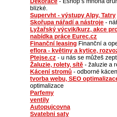
Dekorace
- Eshop s mnoha druh
blízké.
Supervht - výstupy Alpy, Tatry
Skořupa nářadí a nástroje
- ná
Lyžařský výcvik/kurz, akce pro
nabídka práce Eurec.cz
Finanční leasing
Finanční a ope
eflora - květiny a kytice, rozv
Ptejse.cz
- u nás se můžeš zepta
Žaluzie, rolety, sítě
- žaluzie a 
Kácení stromů
- odborné kácen
tvorba webu, SEO optimalizac
optimalizace
Parfemy
ventily
Autopujcovna
Svatebni saty