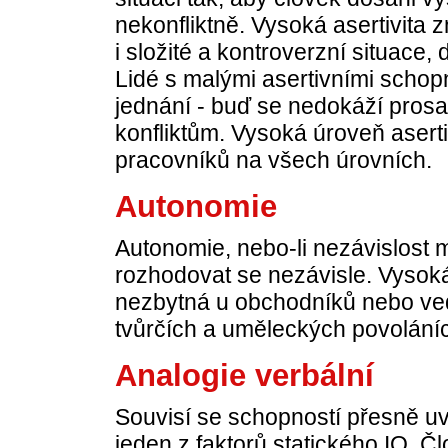
nekonfliktně. Vysoká asertivit
i složité a kontroverzní situace,
Lidé s malými asertivními schop
jednání - buď se nedokáží prosa
konfliktům. Vysoká úroveň asert
pracovníků na všech úrovních.
Autonomie
Autonomie, nebo-li nezávislost m
rozhodovat se nezávisle. Vysok
nezbytná u obchodníků nebo ved
tvůrčích a uměleckých povolání
Analogie verbální
Souvisí se schopností přesně uv
jeden z faktorů statického IQ. 