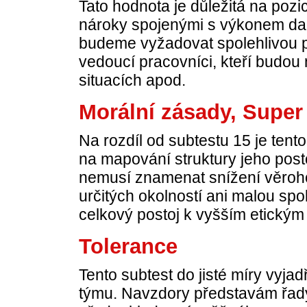
Tato hodnota je důležitá na poz
nároky spojenými s výkonem dané
budeme vyžadovat spolehlivou p
vedoucí pracovníci, kteří budou 
situacích apod.
Morální zásady, Super e
Na rozdíl od subtestu 15 je ten
na mapování struktury jeho post
nemusí znamenat snížení věroho
určitých okolností ani malou spo
celkový postoj k vyšším etický
Tolerance
Tento subtest do jisté míry vyja
týmu. Navzdory představám řady 