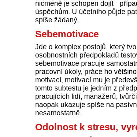
nicméně je schopen dojít - příp
úspěchům. U účetního půjde pat
spíše žádaný.
Sebemotivace
Jde o komplex postojů, který t
osobnostních předpokladů testo
sebemotivace pracuje samostatně
pracovní úkoly, práce ho většinou
motivaci, motivací mu je předev
tomto subtestu je jedním z pře
pracujících lidí, manažerů, tvůr
naopak ukazuje spíše na pasívní
nesamostatně.
Odolnost k stresu, vy