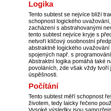
Logika
Tento subtest se nejvíce blíží t
schopnost logického uvažování,
zacházení s abstrahovanými nev
tento subtest nejvíce kryje s př
netvoří klíčový osobnostní před
abstraktně logického uvažování 
spojených např. s programováním
Abstraktní logika pomáhá také n
povoláních, zde však vždy tvoří
úspěšnosti.
Počítání
Tento subtest měří schopnost ře
životem, tedy laicky řečeno použ
Vysoké výsledky jsou samozřej