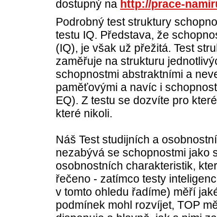
dostupný na
http://prace-namir
Podrobný test struktury schopnos
testu IQ. Představa, že schopnos
(IQ), je však už přežitá. Test st
zaměřuje na strukturu jednotliv
schopnostmi abstraktními a neve
paměťovými a navíc i schopnostm
EQ). Z testu se dozvíte pro kter
které nikoli.
Náš Test studijních a osobnostní
nezabývá se schopnostmi jako sta
osobnostních charakteristik, kt
řečeno - zatímco testy inteligenc
v tomto ohledu řadíme) měří jak
podmínek mohl rozvíjet, TOP mě