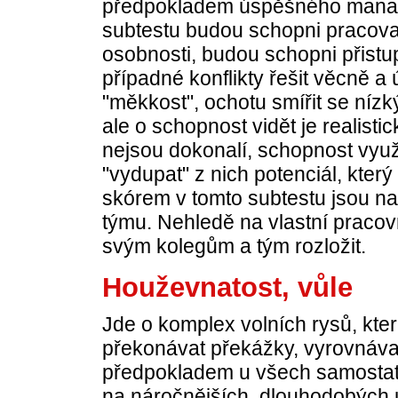
předpokladem úspěšného manaž
subtestu budou schopni pracovat
osobnosti, budou schopni přistup
případné konflikty řešit věcně 
"měkkost", ochotu smířit se níz
ale o schopnost vidět je realistic
nejsou dokonalí, schopnost využí
"vydupat" z nich potenciál, kte
skórem v tomto subtestu jsou 
týmu. Nehledě na vlastní pracovn
svým kolegům a tým rozložit.
Houževnatost, vůle
Jde o komplex volních rysů, kte
překonávat překážky, vyrovnáva
předpokladem u všech samostat
na náročnějších, dlouhodobých 