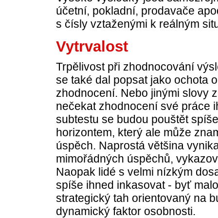
účetní, pokladní, prodavače apod
s čísly vztaženými k reálným sit
Vytrvalost
Trpělivost při zhodnocování výs
se také dal popsat jako ochota o
zhodnocení. Nebo jinými slovy 
nečekat zhodnocení své práce i
subtestu se budou pouštět spíš
horizontem, který ale může znam
úspěch. Naprostá většina vynika
mimořádných úspěchů, vykazova
Naopak lidé s velmi nízkým do
spíše ihned inkasovat - byť ma
strategický tah orientovaný na b
dynamický faktor osobnosti.