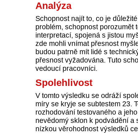
Analýza
Schopnost najít to, co je důleži
problém, schopnost porozumět t
interpretací, spojená s jistou 
zde mohli vnímat přesnost myšle
budou patrně mít lidé s technic
přesnost vyžadována. Tuto schop
vedoucí pracovníci.
Spolehlivost
V tomto výsledku se odráží spol
míry se kryje se subtestem 23.
rozhodování testovaného a jeh
nevědomý sklon k podvádění a st
nízkou věrohodnost výsledků cel