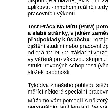
disponuje a hlavně, jak s nimi zac
aplikovat - mnohem reálněji tedy
pracovních výkonů.
Test Práce Na Míru (PNM) pomáh
a slabé stránky, v jakém zaměs
předpoklady k úspěchu.
Test j
zjištění studijní nebo pracovní 
od cca 12 let. Od základní verze 
vytvářená pro věkovou skupinu 11
strukturovaných schopností (vče
složek osobnosti.
Tyto dva z našeho pohledu stěžej
měřící některé speciální pracov
Můžeme vám pomoci i s některým
personálním auditem atd. Ve spo