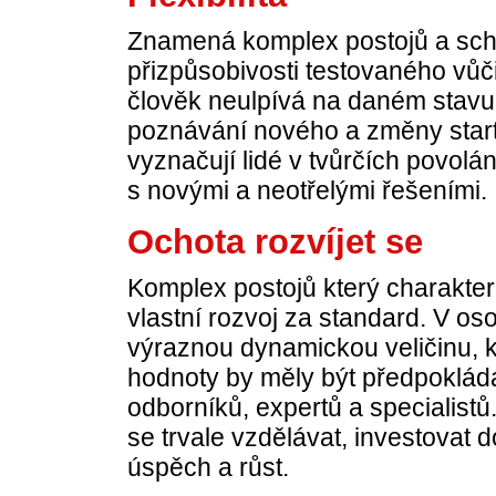
Znamená komplex postojů a scho
přizpůsobivosti testovaného vůči
člověk neulpívá na daném stavu
poznávání nového a změny startuj
vyznačují lidé v tvůrčích povolá
s novými a neotřelými řešeními.
Ochota rozvíjet se
Komplex postojů který charakteri
vlastní rozvoj za standard. V o
výraznou dynamickou veličinu, k
hodnoty by měly být předpoklád
odborníků, expertů a specialistů.
se trvale vzdělávat, investovat 
úspěch a růst.