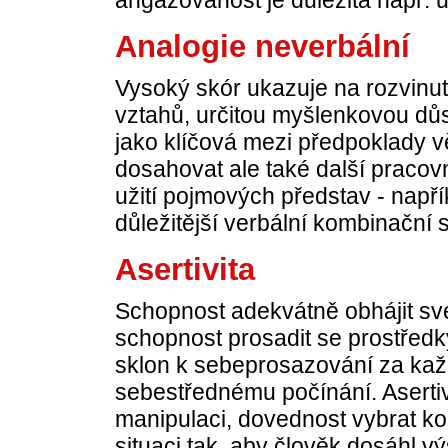
angažovanost je důležitá např. 
Analogie neverbální
Vysoký skór ukazuje na rozvinu
vztahů, určitou myšlenkovou dů
jako klíčová mezi předpoklady 
dosahovat ale také další pracovní
užití pojmových představ - napří
důležitější verbální kombinační
Asertivita
Schopnost adekvátně obhájit své 
schopnost prosadit se prostředky
sklon k sebeprosazování za kaž
sebestřednému počínání. Asertiv
manipulaci, dovednost vybrat ko
situaci tak, aby člověk dosáhl v