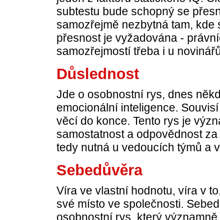
subtestu bude schopný se přesně
samozřejmě nezbytná tam, kde 
přesnost je vyžadována - právníc
samozřejmostí třeba i u novinářů
Důslednost
Jde o osobnostní rys, dnes něk
emocionální inteligence. Souvis
věcí do konce. Tento rys je výz
samostatnost a odpovědnost za d
tedy nutná u vedoucích týmů a 
Sebedůvěra
Víra ve vlastní hodnotu, víra v
své místo ve společnosti. Sebe
osobnostní rys, který významně 