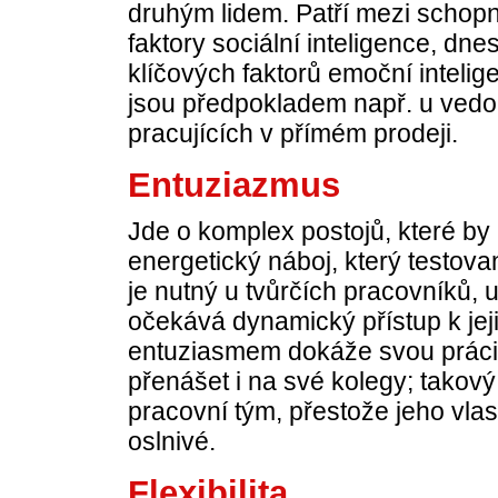
druhým lidem. Patří mezi schopn
faktory sociální inteligence, dne
klíčových faktorů emoční inteli
jsou předpokladem např. u ved
pracujících v přímém prodeji.
Entuziazmus
Jde o komplex postojů, které by
energetický náboj, který testov
je nutný u tvůrčích pracovníků,
očekává dynamický přístup k jej
entuziasmem dokáže svou práci 
přenášet i na své kolegy; takov
pracovní tým, přestože jeho vla
oslnivé.
Flexibilita