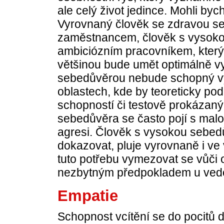
ale celý život jedince. Mohli byc
Vyrovnaný člověk se zdravou s
zaměstnancem, člověk s vysoko
ambiciózním pracovníkem, který 
většinou bude umět optimálně vy
sebedůvěrou nebude schopný využ
oblastech, kde by teoreticky p
schopností či testově prokázaný
sebedůvěra se často pojí s malo
agresi. Člověk s vysokou sebedů
dokazovat, pluje vyrovnaně i ve
tuto potřebu vymezovat se vůči 
nezbytným předpokladem u vedo
Empatie
Schopnost vcítění se do pocitů 